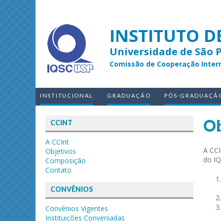
INSTITUTO D
Universidade de São 
Comissão de Cooperação Inter
INSTITUCIONAL
GRADUAÇÃO
PÓS-GRADUAÇÃ
Ob
CCINT
A CCInt
A CCI
Objetivos
do IQ
Composição
Contato
CONVÊNIOS
Convênios Vigentes
Instituições Conveniadas