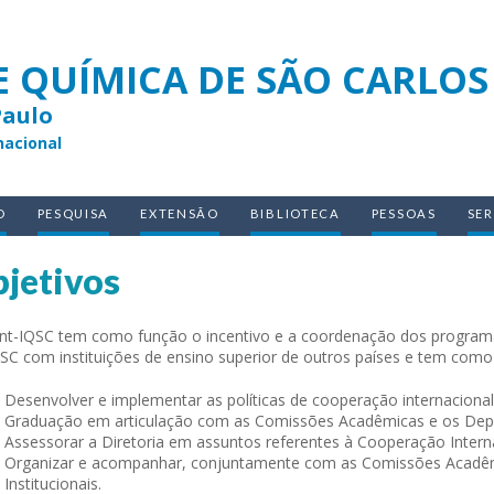
E QUÍMICA DE SÃO CARLOS
Paulo
nacional
O
PESQUISA
EXTENSÃO
BIBLIOTECA
PESSOAS
SE
jetivos
nt-IQSC tem como função o incentivo e a coordenação dos programa
SC com instituições de ensino superior de outros países e tem como p
Desenvolver e implementar as políticas de cooperação internacion
Graduação em articulação com as Comissões Acadêmicas e os Dep
Assessorar a Diretoria em assuntos referentes à Cooperação Interna
Organizar e acompanhar, conjuntamente com as Comissões Acadêm
Institucionais.